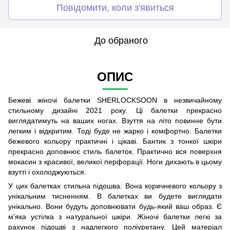
Повідомити, коли з'явиться
До обраного
ОПИС
Бежеві жіночі балетки SHERLOCKSOON в незвичайному
стильному дизайні 2021 року. Ці балетки прекрасно
виглядатимуть на ваших ногах. Взуття на літо повинне бути
легким і відкритим. Тоді буде не жарко і комфортно. Балетки
бежевого кольору практичні і цікаві. Бантик з тонкої шкіри
прекрасно доповнює стиль балеток. Практично вся поверхня
мокасин з красивої, великої перфорації. Ноги дихають в цьому
взутті і охолоджуються.
У цих балетках стильна підошва. Вона коричневого кольору з
унікальним тисненням. В балетках ви будете виглядати
унікально. Вони будуть доповнювати будь-який ваш образ. Є
м'яка устілка з натуральної шкіри. Жіночі балетки легкі за
рахунок підошві з надлегкого поліуретану. Цей матеріал