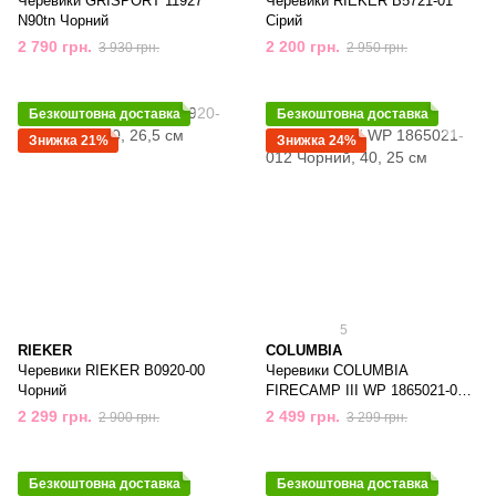
Черевики GRISPORT 11927
Черевики RIEKER B5721-01
N90tn Чорний
Сірий
2 790 грн.
2 200 грн.
3 930 грн.
2 950 грн.
Безкоштовна доставка
Безкоштовна доставка
Знижка 21%
Знижка 24%
5
RIEKER
COLUMBIA
Черевики RIEKER B0920-00
Черевики COLUMBIA
Чорний
FIRECAMP III WP 1865021-012
Чорний
2 299 грн.
2 499 грн.
2 900 грн.
3 299 грн.
Безкоштовна доставка
Безкоштовна доставка