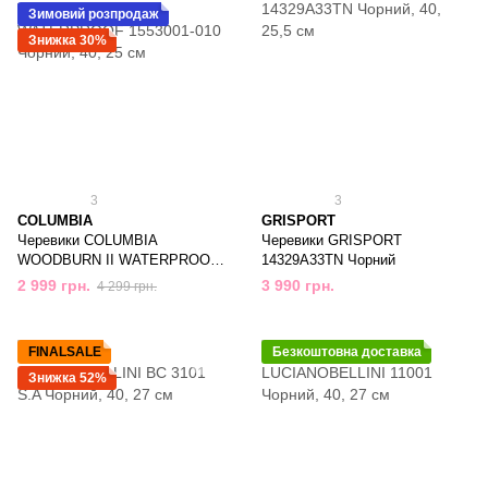
Зимовий розпродаж
Знижка 30%
3
3
COLUMBIA
GRISPORT
Черевики COLUMBIA
Черевики GRISPORT
WOODBURN II WATERPROOF
14329A33TN Чорний
1553001-010 Чорний
2 999 грн.
3 990 грн.
4 299 грн.
FINALSALE
Безкоштовна доставка
Знижка 52%