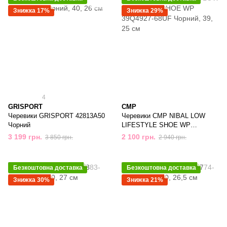
Знижка 17%
Знижка 29%
4
GRISPORT
CMP
Черевики GRISPORT 42813A50
Черевики CMP NIBAL LOW
Чорний
LIFESTYLE SHOE WP
39Q4927-68UF Чорний
3 199 грн.
2 100 грн.
3 850 грн.
2 940 грн.
Безкоштовна доставка
Безкоштовна доставка
Знижка 30%
Знижка 21%