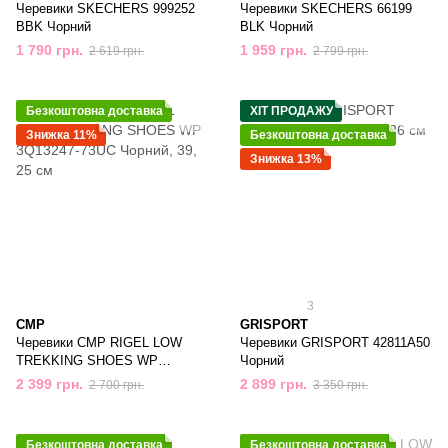
Черевики SKECHERS 999252
Черевики SKECHERS 66199
BBK Чорний
BLK Чорний
1 790 грн.
1 959 грн.
2 619 грн.
2 799 грн.
Безкоштовна доставка
ХІТ ПРОДАЖУ
Знижка 11%
Безкоштовна доставка
Знижка 13%
3
CMP
GRISPORT
Черевики CMP RIGEL LOW
Черевики GRISPORT 42811A50
TREKKING SHOES WP
Чорний
3Q13247-73UC Чорний
2 399 грн.
2 899 грн.
2 700 грн.
3 350 грн.
Безкоштовна доставка
Безкоштовна доставка