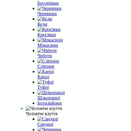
Босоніжки
Черевики
Кеди
Кросівки
Мокасини
Чоботи
Сліпони
Капці
Туфлі
Шльопанці
Ботильйони
Чоловіче взуття
Сандалі