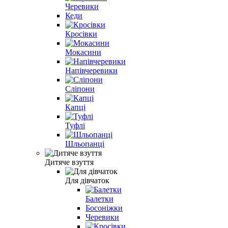
Черевики
Кеди
Кросівки
Мокасини
Напівчеревики
Сліпони
Капці
Туфлі
Шльопанці
Дитяче взуття
Для дівчаток
Балетки
Босоніжки
Черевики