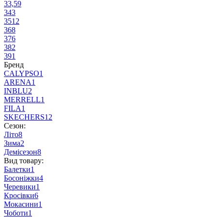
33,5
9
34
3
35
12
36
8
37
6
38
2
39
1
Бренд
CALYPSO
1
ARENA
1
INBLU
2
MERRELL
1
FILA
1
SKECHERS
12
Сезон:
Літо
8
Зима
2
Демісезон
8
Вид товару:
Балетки
1
Босоніжки
4
Черевики
1
Кросівки
6
Мокасини
1
Чоботи
1