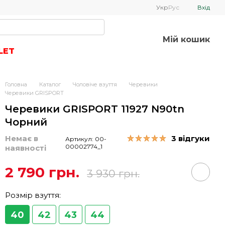
Укр
Рус
Вхід
Мій кошик
LET
Головна
Каталог
Чоловіче взуття
Черевики
Черевики GRISPORT
Черевики GRISPORT 11927 N90tn
Чорний
Немає в
3 відгуки
Артикул: 00-
00002774_1
наявності
2 790 грн.
3 930 грн.
Розмір взуття:
40
42
43
44