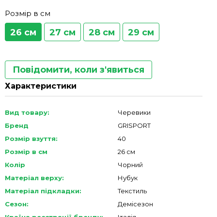
Розмір в см
26 см
27 см
28 см
29 см
Повідомити, коли з'явиться
Характеристики
Вид товару:
Черевики
Бренд
GRISPORT
Розмір взуття:
40
Розмір в см
26 см
Колір
Чорний
Матеріал верху:
Нубук
Матеріал підкладки:
Текстиль
Сезон:
Демісезон