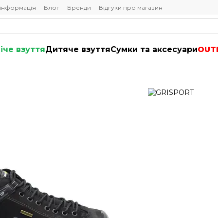
 інформація
Блог
Бренди
Відгуки про магазин
іче взуття
Дитяче взуття
Сумки та аксесуари
OUT