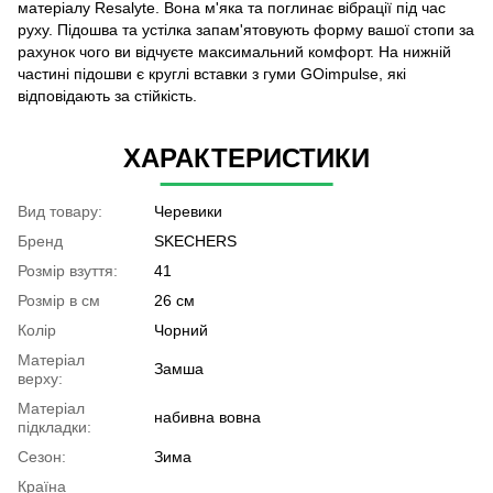
матеріалу Resalyte. Вона м'яка та поглинає вібрації під час
руху. Підошва та устілка запам'ятовують форму вашої стопи за
рахунок чого ви відчуєте максимальний комфорт. На нижній
частині підошви є круглі вставки з гуми GOimpulse, які
відповідають за стійкість.
ХАРАКТЕРИСТИКИ
Вид товару:
Черевики
Бренд
SKECHERS
Розмір взуття:
41
Розмір в см
26 см
Колір
Чорний
Матеріал
Замша
верху:
Матеріал
набивна вовна
підкладки:
Сезон:
Зима
Країна