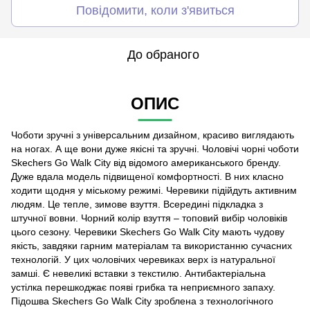
Повідомити, коли з'явиться
До обраного
ОПИС
Чоботи зручні з універсальним дизайном, красиво виглядають
на ногах. А ще вони дуже якісні та зручні. Чоловічі чорні чоботи
Skechers Go Walk City від відомого американського бренду.
Дуже вдала модель підвищеної комфортності. В них класно
ходити щодня у міському режимі. Черевики підійдуть активним
людям. Це тепле, зимове взуття. Всередині підкладка з
штучної вовни. Чорний колір взуття – топовий вибір чоловіків
цього сезону. Черевики Skechers Go Walk City мають чудову
якість, завдяки гарним матеріалам та використанню сучасних
технологій. У цих чоловічих черевиках верх із натуральної
замші. Є невеликі вставки з текстилю. Антибактеріальна
устілка перешкоджає появі грибка та неприємного запаху.
Підошва Skechers Go Walk City зроблена з технологічного