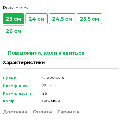
Розмір в см
23 см
24 см
24,5 см
25,5 см
26 см
Повідомити, коли з'явиться
Характеристики
Бренд
STARMANIA
Розмір в см
23 см
Розмір взуття:
36
Колір
Бежевий
Доставка
Оплата
Гарантія