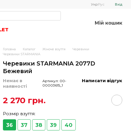
Укр
Рус
Вхід
Мій кошик
LET
Головна
Каталог
Жіноче взуття
Черевики
Черевики STARMANIA
Черевики STARMANIA 2077D
Бежевий
Немає в
Написати відгук
Артикул: 00-
00003615_1
наявності
2 270 грн.
Розмір взуття:
36
37
38
39
40