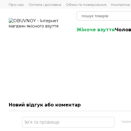
Перейти до основного контенту
Про нас
Оплата і доставка
Обмін та повернення
Контактна
Жіноче взуття
Чолов
Новий відгук або коментар
Увій