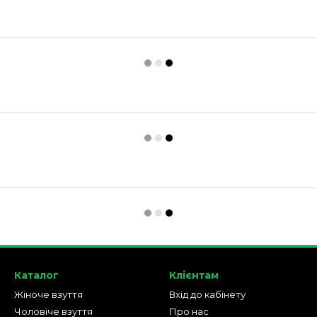
Каталог
Клієнтам
Жіноче взуття
Вхід до кабінету
Чоловіче взуття
Про нас