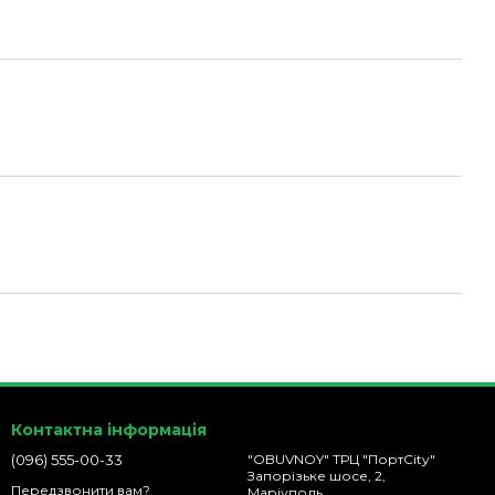
Контактна інформація
(096) 555-00-33
"OBUVNOY" ТРЦ "ПортCity"
Запорізьке шосе, 2,
Передзвонити вам?
Маріуполь