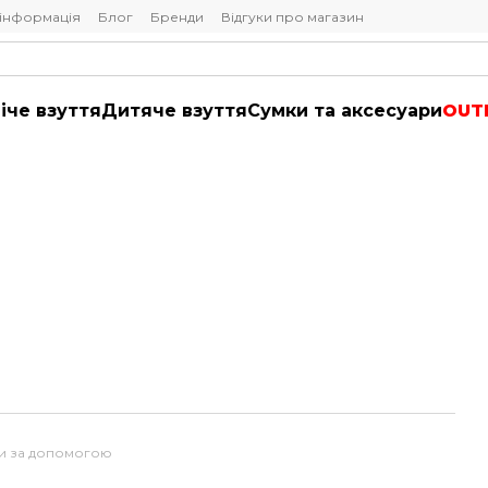
 інформація
Блог
Бренди
Відгуки про магазин
іче взуття
Дитяче взуття
Сумки та аксесуари
OUT
ти за допомогою