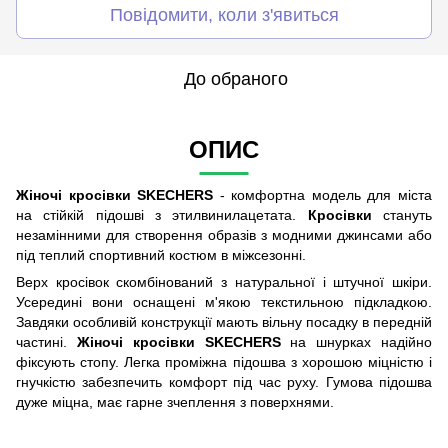
Повідомити, коли з'явиться
До обраного
ОПИС
Жіночі кросівки SKECHERS
- комфортна модель для міста
на стійкій підошві з этилвинилацетата.
Кросівки
стануть
незамінними для створення образів з модними джинсами або
під теплий спортивний костюм в міжсезонні.
Верх кросівок скомбінований з натуральної і штучної шкіри.
Усередині вони оснащені м'якою текстильною підкладкою.
Завдяки особливій конструкції мають вільну посадку в передній
частині.
Жіночі кросівки SKECHERS
на шнурках надійно
фіксують стопу. Легка проміжна підошва з хорошою міцністю і
гнучкістю забезпечить комфорт під час руху. Гумова підошва
дуже міцна, має гарне зчеплення з поверхнями.