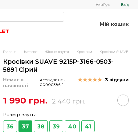
Укр
Рус
Вхід
Мій кошик
LET
Головна
Каталог
Жіноче взуття
Кросівки
Кросівки SUAVE
Кросівки SUAVE 9215Р-3166-0503-
5891 Сірий
Немає в
3 відгуки
Артикул: 00-
00000386_1
наявності
1 990 грн.
2 440 грн.
Розмір взуття:
36
37
38
39
40
41