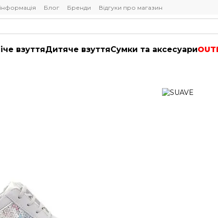
 інформація
Блог
Бренди
Відгуки про магазин
іче взуття
Дитяче взуття
Сумки та аксесуари
OUT