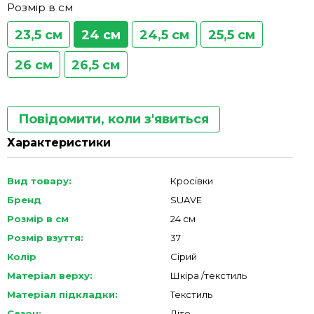
Розмір в см
23,5 см
24 см
24,5 см
25,5 см
26 см
26,5 см
Повідомити, коли з'явиться
Характеристики
Вид товару:
Кросівки
Бренд
SUAVE
Розмір в см
24 см
Розмір взуття:
37
Колір
Сірий
Матеріал верху:
Шкіра /текстиль
Матеріал підкладки:
Текстиль
Сезон:
Літо