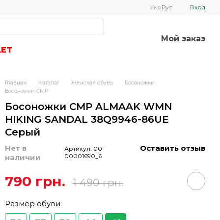
Укр
Рус
Вход
Мой заказ
LET
Главная
Каталог
Женская обувь
Босоножки
Босоножки CMP
Босоножки CMP ALMAAK WMN
HIKING SANDAL 38Q9946-86UE
Серый
Нет в
Оставить отзыв
Артикул: 00-
00001690_6
наличии
790 грн.
1 490 грн.
Размер обуви: