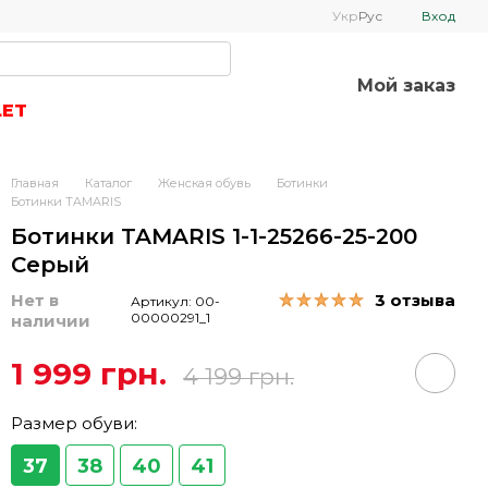
Укр
Рус
Вход
Мой заказ
LET
Главная
Каталог
Женская обувь
Ботинки
Ботинки TAMARIS
Ботинки TAMARIS 1-1-25266-25-200
Серый
Нет в
3 отзыва
Артикул: 00-
00000291_1
наличии
1 999 грн.
4 199 грн.
Размер обуви:
37
38
40
41