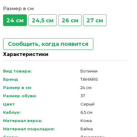
Размер в см
24 см
24,5 см
26 см
27 см
Сообщить, когда появится
Характеристики
Вид товара:
Ботинки
Бренд
TAMARIS
Размер в см
24 см
Размер обуви:
37
Цвет
Серый
Каблук:
6,5 см
Материал верха:
Кожа
Материал подкладки:
Байка