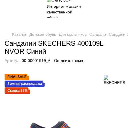
Каталог
Детская обувь
Для мальчиков
Сандали
Сандали
Сандалии SKECHERS 400109L
NVOR Синий
Артикул:
00-00001919_6
Оставить отзыв
FINALSALE
Зимняя распродажа
Скидка 33%