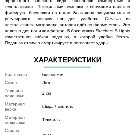
эффектного внешнего вида, босоножки комфортные и
технологичные. Текстильные ремешки с липучками надёжно
фиксируют босоножки на ногах. Благодаря липучкам можно
регулировать посадку ног для удобства. Стелька из
нескользящего материала, которая идёт по форме стопы. Это
полезно для ног и комфортно. В босоножках Skechers S Lights
качественная гибкая подошва, в которой удобно бегать.
Подошва отлично амортизирует и поглощает удары.
ХАРАКТЕРИСТИКИ
Вид товара:
Босоножки
Сезон:
Лето
Толщина
2 см
подошвы:
Материал
Шкіра /текстиль
верха:
Материал
Текстиль
подкладки:
Страна