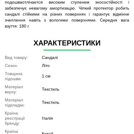
подошваотлічается високим ступенем зносостійкості і
забезпечує невагому амортизацію. Чіпкий протектор робить
сандалі стійкими на різних поверхнях і гарантує відмінне
зчеплення навіть з вологими поверхнями. Середня вага
взуття: 180 г.
ХАРАКТЕРИСТИКИ
Вид товару:
Сандалі
Сезон:
Літо
Товщина
1 см
підошви:
Матеріал
Текстиль
верху:
Матеріал
Текстиль
підкладки:
Країна
реєстрації
Італія
бренду:
Країна
Китай