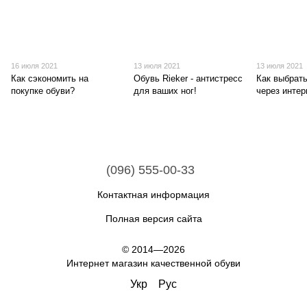
16 июля 2021
13 июля 2021
13 июля 2021
Как сэкономить на
Обувь Rieker - антистресс
Как выбрат
покупке обуви?
для ваших ног!
через интер
(096) 555-00-33
Контактная информация
Полная версия сайта
© 2014—2026
Интернет магазин качественной обуви
Укр
Рус