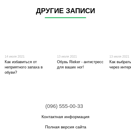
ДРУГИЕ ЗАПИСИ
14 июля 2021
13 июля 2021
13 июля 2021
Как избавиться от
Обувь Rieker - антистресс
Как выбрат
неприятного запаха в
для ваших ног!
через интер
обуви?
(096) 555-00-33
Контактная информация
Полная версия сайта